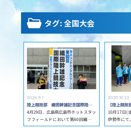
タグ: 全国大会
2026.5.1
2025.10.22
陸上競技部 織田幹雄記念国際陸上競技大会日本GPシリーズ
4月29日、広島県広島市ホットスタッ
10月17日(
フフィールドにおいて第60回織田幹
伊勢市にて、
雄記念国際陸上競技大会日本グラ
が行われまし