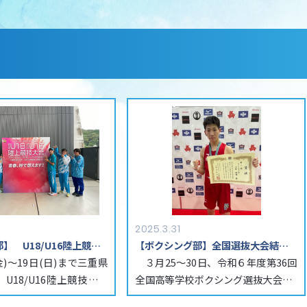
2025.3.31
【陸上競技部】 U18/U16陸上競技大会結果報告
【ボクシング部】全国選抜大会結果報告
金)～19日(日)まで三重県
　３月25～30日、令和６年度第36回
U18/U16陸上競技大会
全国高等学校ボクシング選抜大会兼J
た。本校 […]
OCジュニアオリンピックカッ […]