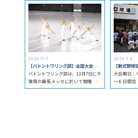
 […]
2024.12.9
2024.9.4
【バトントワリング部】全国大会で初の金賞
バトントワリング部は、12月7日に千
大会期日：
葉県の幕張メッセに於いて開催され
～６日間会
た「第52回バトントワーリング全
カロ球場、
 […]
戦　 […]