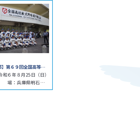
【軟式野球部】第６９回全国高等学校軟式野球選手権大会ベスト８
令和６年８月25日（日）
　　場：兵庫県明石トー
ウインク球場（姫路）