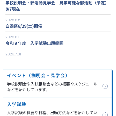
学校説明会・部活動見学会 見学可能な部活動（予定）
8/7現在
2026.8.5
白鷗祭8/29(土)開催
2026.8.1
令和９年度 入学試験出題範囲
2026.7.31
HP一部サービス停止のお知らせ
2026.7.28
イベント（説明会・見学会）
一日体験学習実施についてのお願い
学校説明会や入試相談会などの概要やスケジュール
2026.7.22
などを紹介しています。
一日体験学習 コース別教室配置図
入学試験
入学試験の概要や日程、出願方法などを紹介してい