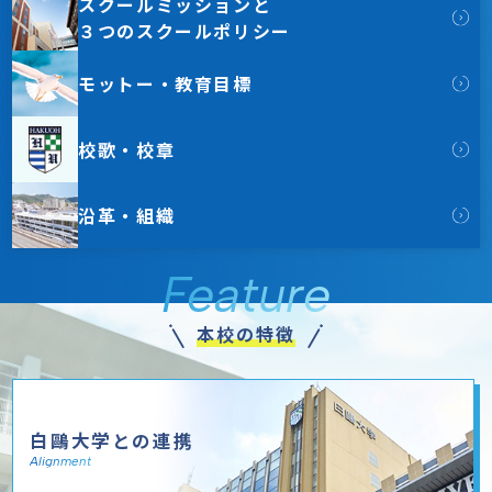
スクールミッションと
３つのスクールポリシー
モットー・教育目標
校歌・校章
沿革・組織
Feature
本校の特徴
白鷗大学との連携
Alignment