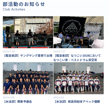
部活動
のお知らせ
Club Activities
2026.7.30
2026.7.27
【軽音楽部】ヤングヤング夏祭り出場
【軽音楽部】なつこい2026において
なつこい賞・ベストドラム賞受賞
2026.6.18
2026.6.4
【水泳部】関東予選会
【水泳部】県高校総体アベック優勝