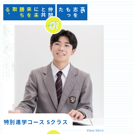
。
来
勝
取る
に
仲
間
と
共
た
高
い
志
を
も
っ
未
を
ち
特別進学コース Sクラス
View More