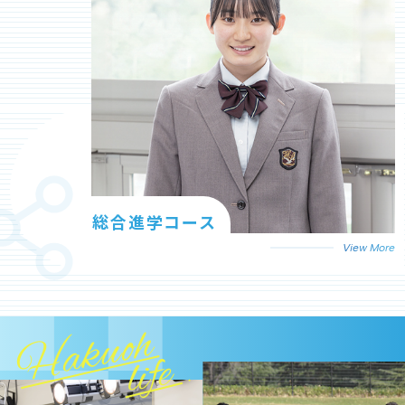
総合進学コース
View More
Hakuoh
life