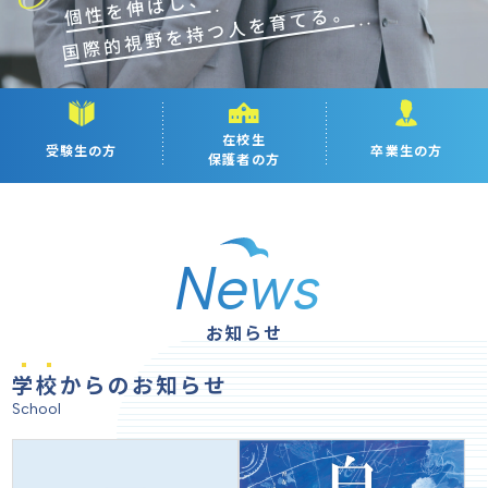
個性を伸ばし、
個性を伸ばし、
国際的視野を持つ人を育てる。
国際的視野を持つ人を育てる。
在校生
受験生の方
卒業生の方
保護者の方
News
お知らせ
学校
からのお知らせ
School