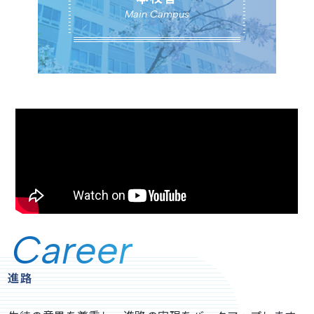
Main Campus
Career
進路