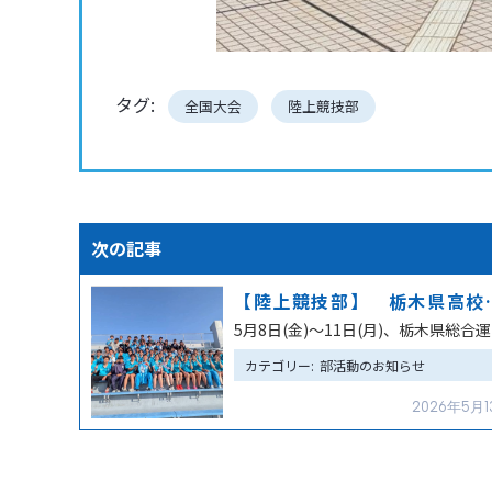
タグ:
全国大会
陸上競技部
投
【陸上競技部】 栃木県高校総体 女子総合優勝 ８連覇達成
稿
5月8
カテゴリー:
部活動のお知らせ
ナ
2026年5月1