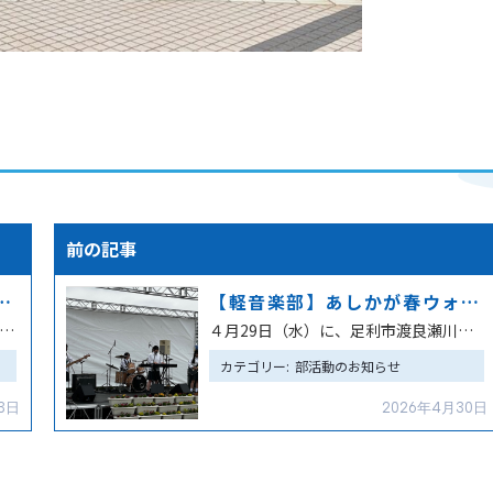
【軽音楽部】あしかが春ウォーク高校生バンド演奏のイベントに参加
日(金)～11日(月)、栃木県総合運動公園第2陸上競技場において栃木県高校総体陸上競技大会が行…
４月29日（水）に、足利市渡良瀬川河川敷のわたらせ北多目的広場、特設ステージで「あしかが春ウォーク」…
カテゴリー:
部活動のお知らせ
3日
2026年4月30日